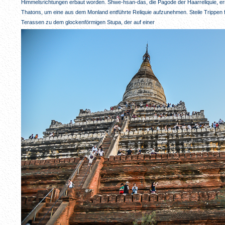
Himmelsrichtungen erbaut worden. Shwe-hsan-das, die Pagode der Haarreliquie, er
Thatons, um eine aus dem Monland entführte Reliquie aufzunehmen. Steile Trippen 
Terassen zu dem glockenförmigen Stupa, der auf einer