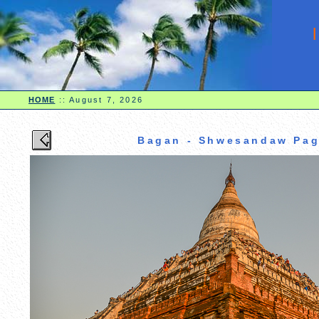
HOME
::
August 7, 2026
Bagan - Shwesandaw Pa