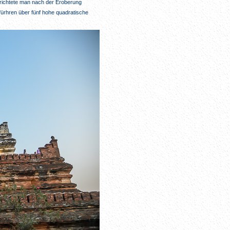
richtete man nach der Eroberung
fürhren über fünf hohe quadratische